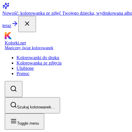
Nowość: kolorowanka ze zdjęć Twojego dziecka, wydrukowana alb
teraz
Kolorki.net
Magiczny świat kolorowanek
Kolorowanki do druku
Kolorowanka ze zdjęcia
Ulubione
Pomoc
Szukaj kolorowanek...
Toggle menu