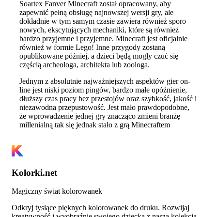
Soartex Fanver Minecraft został opracowany, aby
zapewnić pełną obsługę najnowszej wersji gry, ale
dokładnie w tym samym czasie zawiera również sporo
nowych, ekscytujących mechaniki, które są również
bardzo przyjemne i przyjemne. Minecraft jest oficjalnie
również w formie Lego! Inne przygody zostaną
opublikowane później, a dzieci będą mogły czuć się
częścią archeologa, architekta lub zoologa.
Jednym z absolutnie najważniejszych aspektów gier on-
line jest niski poziom pingów, bardzo małe opóźnienie,
dłuższy czas pracy bez przestojów oraz szybkość, jakość i
niezawodna przepustowość. Jest mało prawdopodobne,
że wprowadzenie jednej gry znacząco zmieni branżę
millenialną tak się jednak stało z grą Minecraftem
Kolorki.net
Magiczny świat kolorowanek
Odkryj tysiące pięknych kolorowanek do druku. Rozwijaj
kreatywność i wyobraźnię swojego dziecka z naszą kolekcją