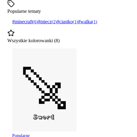
Popularne tematy
#
minecraft
#
miecz
#
ciastko
#
walka
(
6
)
(
2
)
(
1
)
(
1
)
Wszystkie kolorowanki (
8
)
Popularne