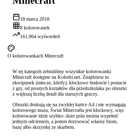
Minecraft
18 marca 2018
8
kolorowanek
161,964
wyświetleń
O kolorowankach
Minecraft
W tej kategorii zebraliśmy wszystkie kolorowanki
Minecraft dostępne na Kolorki.net. Znajdziesz tu
ekwipunek (miecze, kilofy), klockowe budowle i postacie
z gry, od prostych kształtów dla przedszkolaka po obrazki
z większą liczbą detali dla starszych graczy.
Obrazki drukują się na zwykłej kartce A4 i nie wymagają
kolorowego tuszu. Świat Minecrafta jest klockowy, więc
kolorowanie idzie szybko: duże pola można wypełnić
jednym odcieniem, a potem dorysować własny biom,
bazę albo skrzynkę ze skarbem.