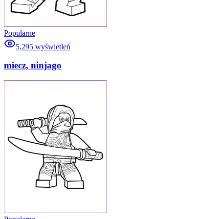
Popularne
5,295
wyświetleń
miecz, ninjago