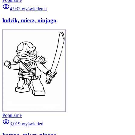
Popularne
4,932
wyświetlenia
ludzik, miecz, ninjago
Popularne
3,019
wyświetleń