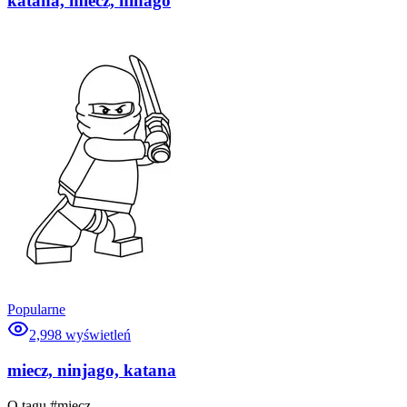
katana, miecz, ninago
Popularne
2,998
wyświetleń
miecz, ninjago, katana
O tagu #
miecz