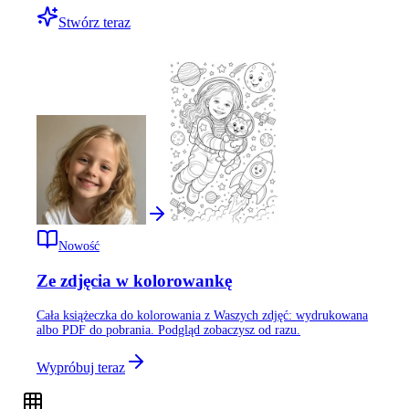
Stwórz teraz
Nowość
Ze zdjęcia w kolorowankę
Cała książeczka do kolorowania z Waszych zdjęć: wydrukowana
albo PDF do pobrania. Podgląd zobaczysz od razu.
Wypróbuj teraz