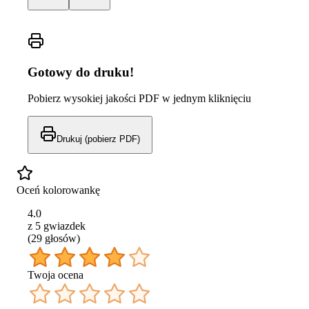
Gotowy do druku!
Pobierz wysokiej jakości PDF w jednym kliknięciu
Drukuj (pobierz PDF)
Oceń kolorowankę
4.0
z 5 gwiazdek
(
29
głos
ów
)
Twoja ocena