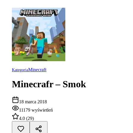
Minecraft
Kategoria
Minecrafr – Smok
18 marca 2018
11179
wyświetleń
4.0
(
29
)