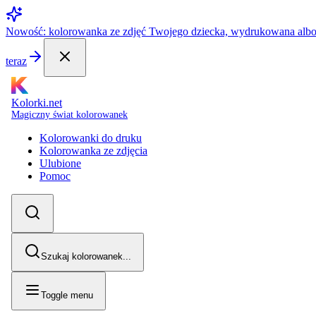
Nowość: kolorowanka ze zdjęć Twojego dziecka, wydrukowana alb
teraz
Kolorki.net
Magiczny świat kolorowanek
Kolorowanki do druku
Kolorowanka ze zdjęcia
Ulubione
Pomoc
Szukaj kolorowanek...
Toggle menu