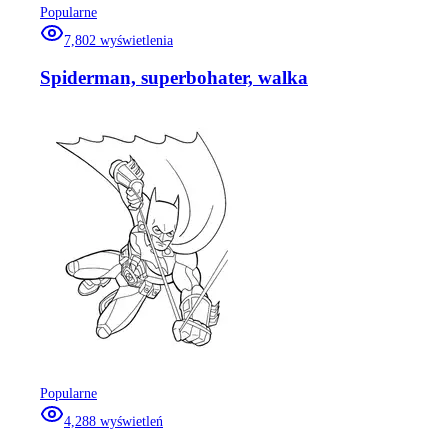
Popularne
7,802
wyświetlenia
Spiderman, superbohater, walka
Popularne
4,288
wyświetleń