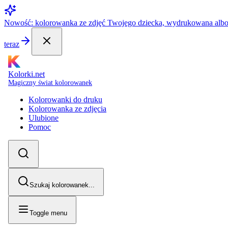
Nowość: kolorowanka ze zdjęć Twojego dziecka, wydrukowana alb
teraz
Kolorki.net
Magiczny świat kolorowanek
Kolorowanki do druku
Kolorowanka ze zdjęcia
Ulubione
Pomoc
Szukaj kolorowanek...
Toggle menu