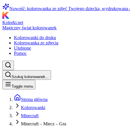
Nowość: kolorowanka ze zdjęć Twojego dziecka, wydrukowana
Kolorki.net
Magiczny świat kolorowanek
Kolorowanki do druku
Kolorowanka ze zdjęcia
Ulubione
Pomoc
Szukaj kolorowanek...
Toggle menu
Strona główna
Kolorowanki
Minecraft
Minecraft – Miecz – Gra