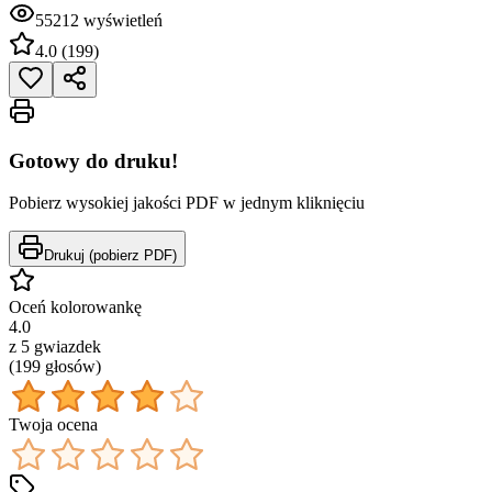
55212
wyświetleń
4.0
(
199
)
Gotowy do druku!
Pobierz wysokiej jakości PDF w jednym kliknięciu
Drukuj (pobierz PDF)
Oceń kolorowankę
4.0
z 5 gwiazdek
(
199
głos
ów
)
Twoja ocena