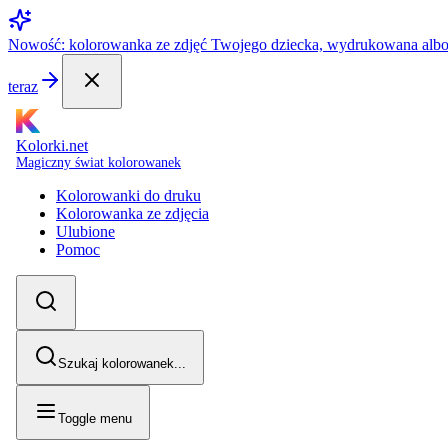
Nowość: kolorowanka ze zdjęć Twojego dziecka, wydrukowana alb
teraz
Kolorki.net
Magiczny świat kolorowanek
Kolorowanki do druku
Kolorowanka ze zdjęcia
Ulubione
Pomoc
Szukaj kolorowanek...
Toggle menu