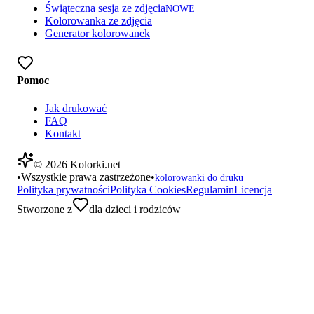
Świąteczna sesja ze zdjęcia
NOWE
Kolorowanka ze zdjęcia
Generator kolorowanek
Pomoc
Jak drukować
FAQ
Kontakt
©
2026
Kolorki.net
•
Wszystkie prawa zastrzeżone
•
kolorowanki do druku
Polityka prywatności
Polityka Cookies
Regulamin
Licencja
Stworzone z
dla dzieci i rodziców