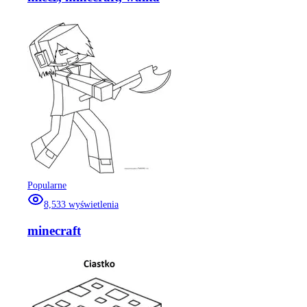
Popularne
8,533
wyświetlenia
minecraft