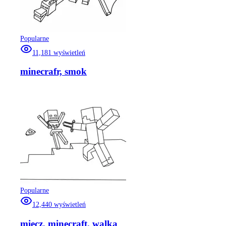
Popularne
11,181
wyświetleń
minecrafr, smok
Popularne
12,440
wyświetleń
miecz, minecraft, walka