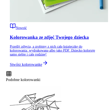
Nowość
Kolorowanka ze zdjęć Twojego dziecka
Prześlij zdjęcia, a zrobimy z nich całą książeczkę do
kolorowania: wydrukowaną albo jako PDF. Dziecko koloruje
samo siebie i całą rodzinę!
Stwórz kolorowankę
Podobne kolorowanki