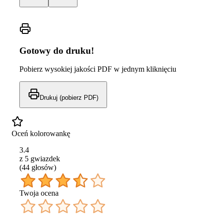
Gotowy do druku!
Pobierz wysokiej jakości PDF w jednym kliknięciu
Drukuj (pobierz PDF)
Oceń kolorowankę
3.4
z 5 gwiazdek
(
44
głos
ów
)
Twoja ocena