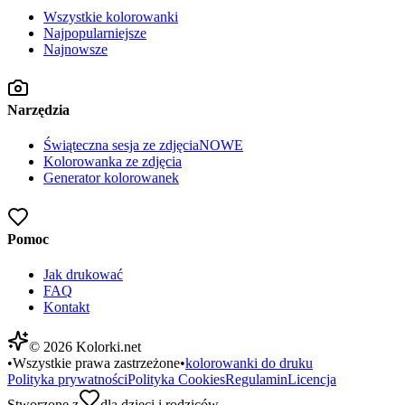
Wszystkie kolorowanki
Najpopularniejsze
Najnowsze
Narzędzia
Świąteczna sesja ze zdjęcia
NOWE
Kolorowanka ze zdjęcia
Generator kolorowanek
Pomoc
Jak drukować
FAQ
Kontakt
©
2026
Kolorki.net
•
Wszystkie prawa zastrzeżone
•
kolorowanki do druku
Polityka prywatności
Polityka Cookies
Regulamin
Licencja
Stworzone z
dla dzieci i rodziców