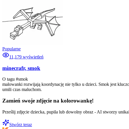
Popularne
11,179
wyświetleń
minecrafr, smok
O tagu #
smok
malowanki rozwijają koordynację nie tylko u dzieci. Smok jest kl
umili czas maluchom.
Zamień swoje zdjęcie na kolorowankę!
Prześlij zdjęcie dziecka, pupila lub dowolny obraz - AI stworzy uni
Stwórz teraz