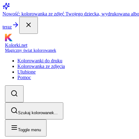
Nowość: kolorowanka ze zdjęć Twojego dziecka, wydrukowana alb
teraz
Kolorki.net
Magiczny świat kolorowanek
Kolorowanki do druku
Kolorowanka ze zdjęcia
Ulubione
Pomoc
Szukaj kolorowanek...
Toggle menu