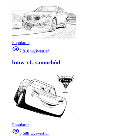
Popularne
7,810
wyświetleń
bmw x1, samochód
Popularne
6,688
wyświetleń