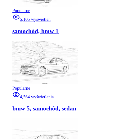
Popularne
5,105
wyświetleń
samochód, bmw 1
Popularne
4,564
wyświetlenia
bmw 5, samochód, sedan