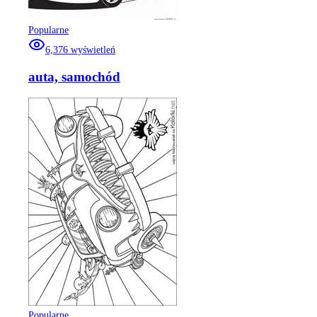
Popularne
6,376
wyświetleń
auta, samochód
Popularne