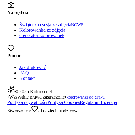
Narzędzia
Świąteczna sesja ze zdjęcia
NOWE
Kolorowanka ze zdjęcia
Generator kolorowanek
Pomoc
Jak drukować
FAQ
Kontakt
©
2026
Kolorki.net
•
Wszystkie prawa zastrzeżone
•
kolorowanki do druku
Polityka prywatności
Polityka Cookies
Regulamin
Licencja
Stworzone z
dla dzieci i rodziców