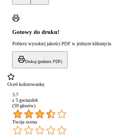
Gotowy do druku!
Pobierz wysokiej jakości PDF w jednym kliknięciu
Drukuj (pobierz PDF)
Oceń kolorowankę
3.7
z 5 gwiazdek
(
59
głos
ów
)
Twoja ocena