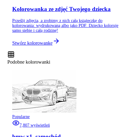
Kolorowanka ze zdjęć Twojego dziecka
Prześlij zdjęcia, a zrobimy z nich całą książeczkę do
kolorowania: wydrukowaną albo jako PDF. Dziecko koloruje
samo siebie i całą rodzinę!
Stwórz kolorowankę
Podobne kolorowanki
Popularne
7,807
wyświetleń
bmw x1, samochód