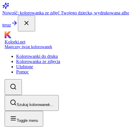
Nowość: kolorowanka ze zdjęć Twojego dziecka, wydrukowana alb
teraz
Kolorki.net
Magiczny świat kolorowanek
Kolorowanki do druku
Kolorowanka ze zdjęcia
Ulubione
Pomoc
Szukaj kolorowanek...
Toggle menu