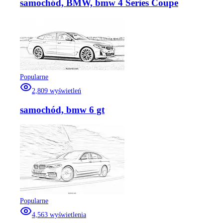
samochód, BMW, bmw 4 Series Coupe
Popularne
2,809
wyświetleń
samochód, bmw 6 gt
Popularne
4,563
wyświetlenia