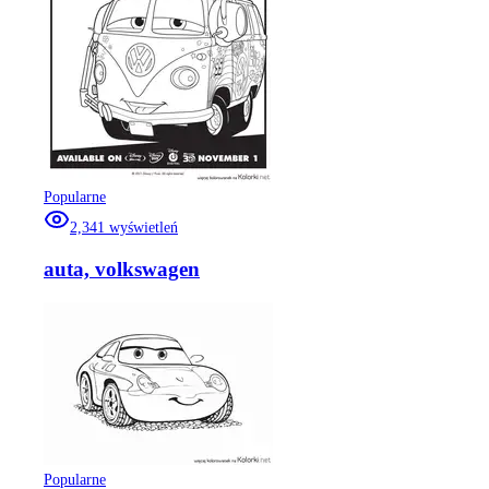
Popularne
2,341
wyświetleń
auta, volkswagen
Popularne