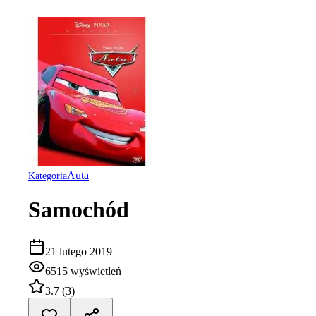
Auta
Kategoria
Samochód
21 lutego 2019
6515
wyświetleń
3.7
(
3
)