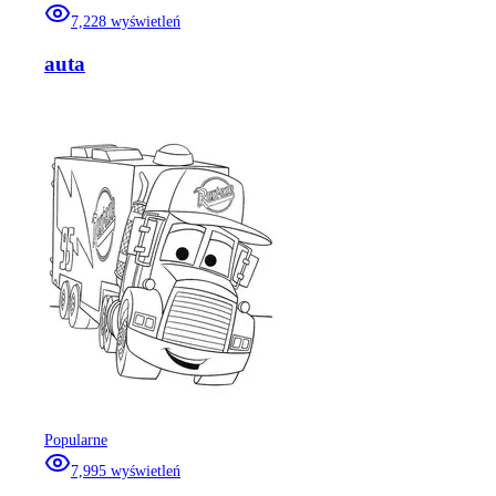
7,228
wyświetleń
auta
Popularne
7,995
wyświetleń