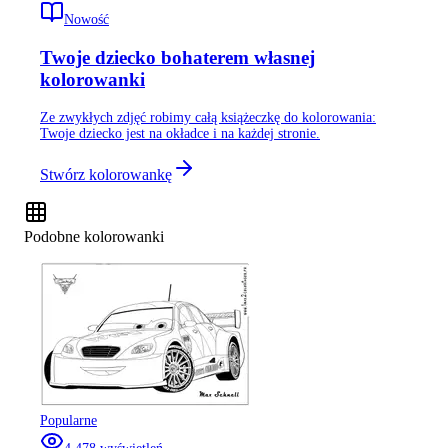
Nowość
Twoje dziecko bohaterem własnej
kolorowanki
Ze zwykłych zdjęć robimy całą książeczkę do kolorowania:
Twoje dziecko jest na okładce i na każdej stronie.
Stwórz kolorowankę
Podobne kolorowanki
Popularne