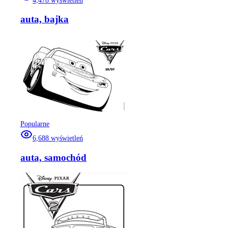
4,478
wyświetleń
auta, bajka
Popularne
6,688
wyświetleń
auta, samochód