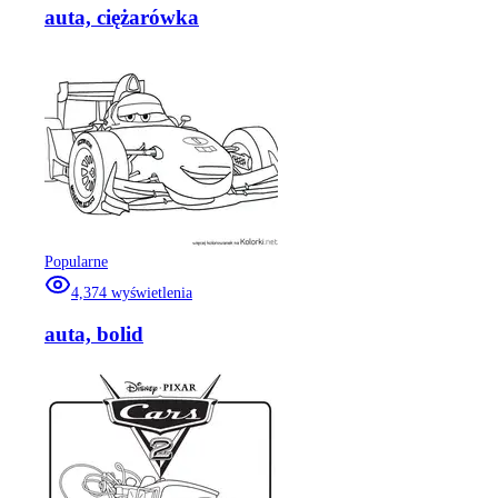
auta, ciężarówka
Popularne
4,374
wyświetlenia
auta, bolid