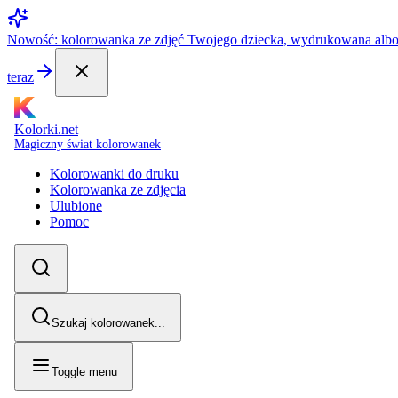
Nowość: kolorowanka ze zdjęć Twojego dziecka, wydrukowana alb
teraz
Kolorki.net
Magiczny świat kolorowanek
Kolorowanki do druku
Kolorowanka ze zdjęcia
Ulubione
Pomoc
Szukaj kolorowanek...
Toggle menu