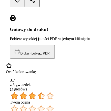
Gotowy do druku!
Pobierz wysokiej jakości PDF w jednym kliknięciu
Drukuj (pobierz PDF)
Oceń kolorowankę
3.7
z 5 gwiazdek
(
3
głos
ów
)
Twoja ocena