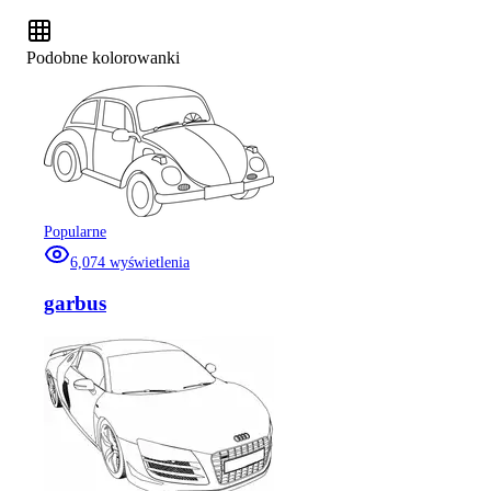
Podobne kolorowanki
Popularne
6,074
wyświetlenia
garbus