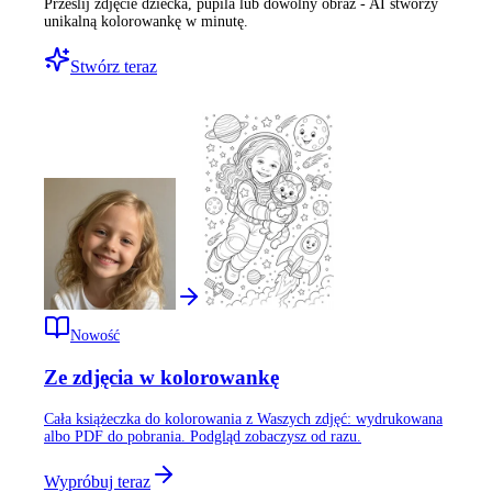
Prześlij zdjęcie dziecka, pupila lub dowolny obraz - AI stworzy
unikalną kolorowankę w minutę.
Stwórz teraz
Nowość
Ze zdjęcia w kolorowankę
Cała książeczka do kolorowania z Waszych zdjęć: wydrukowana
albo PDF do pobrania. Podgląd zobaczysz od razu.
Wypróbuj teraz