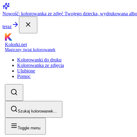
Nowość: kolorowanka ze zdjęć Twojego dziecka, wydrukowana alb
teraz
Kolorki.net
Magiczny świat kolorowanek
Kolorowanki do druku
Kolorowanka ze zdjęcia
Ulubione
Pomoc
Szukaj kolorowanek...
Toggle menu