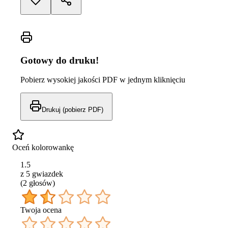
Gotowy do druku!
Pobierz wysokiej jakości PDF w jednym kliknięciu
Drukuj (pobierz PDF)
Oceń kolorowankę
1.5
z 5 gwiazdek
(
2
głos
ów
)
Twoja ocena