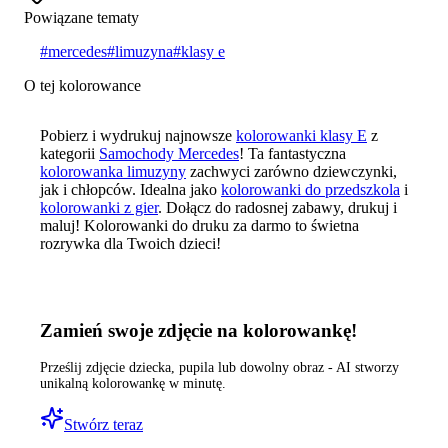
Powiązane tematy
#
mercedes
#
limuzyna
#
klasy e
O tej kolorowance
Pobierz i wydrukuj najnowsze
kolorowanki klasy E
z
kategorii
Samochody Mercedes
! Ta fantastyczna
kolorowanka limuzyny
zachwyci zarówno dziewczynki,
jak i chłopców. Idealna jako
kolorowanki do przedszkola
i
kolorowanki z gier
. Dołącz do radosnej zabawy, drukuj i
maluj! Kolorowanki do druku za darmo to świetna
rozrywka dla Twoich dzieci!
Zamień swoje zdjęcie na kolorowankę!
Prześlij zdjęcie dziecka, pupila lub dowolny obraz - AI stworzy
unikalną kolorowankę w minutę.
Stwórz teraz