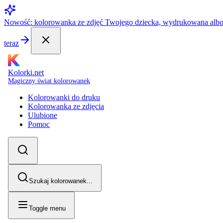
Nowość: kolorowanka ze zdjęć Twojego dziecka, wydrukowana alb
teraz
Kolorki.net
Magiczny świat kolorowanek
Kolorowanki do druku
Kolorowanka ze zdjęcia
Ulubione
Pomoc
Szukaj kolorowanek...
Toggle menu