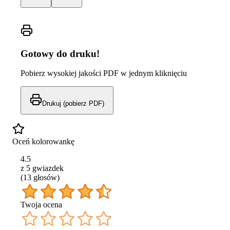
Gotowy do druku!
Pobierz wysokiej jakości PDF w jednym kliknięciu
Drukuj (pobierz PDF)
Oceń kolorowankę
4.5
z 5 gwiazdek
(
13
głos
ów
)
Twoja ocena