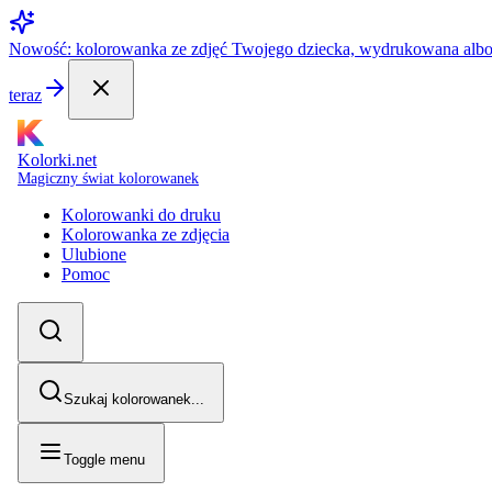
Nowość: kolorowanka ze zdjęć Twojego dziecka, wydrukowana alb
teraz
Kolorki.net
Magiczny świat kolorowanek
Kolorowanki do druku
Kolorowanka ze zdjęcia
Ulubione
Pomoc
Szukaj kolorowanek...
Toggle menu