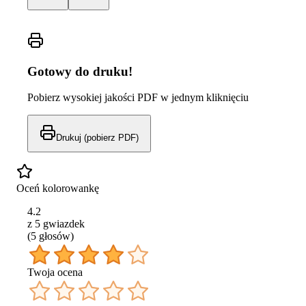
Gotowy do druku!
Pobierz wysokiej jakości PDF w jednym kliknięciu
Drukuj (pobierz PDF)
Oceń kolorowankę
4.2
z 5 gwiazdek
(
5
głos
ów
)
Twoja ocena