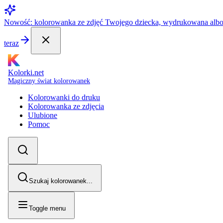
Nowość: kolorowanka ze zdjęć Twojego dziecka, wydrukowana alb
teraz
Kolorki.net
Magiczny świat kolorowanek
Kolorowanki do druku
Kolorowanka ze zdjęcia
Ulubione
Pomoc
Szukaj kolorowanek...
Toggle menu