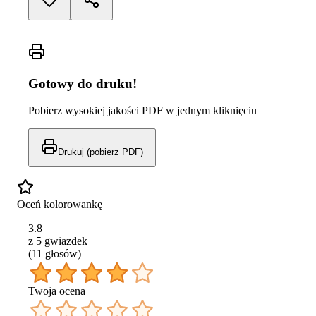
Gotowy do druku!
Pobierz wysokiej jakości PDF w jednym kliknięciu
Drukuj (pobierz PDF)
Oceń kolorowankę
3.8
z 5 gwiazdek
(
11
głos
ów
)
Twoja ocena