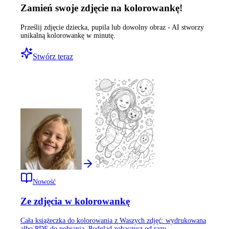
Zamień swoje zdjęcie na kolorowankę!
Prześlij zdjęcie dziecka, pupila lub dowolny obraz - AI stworzy
unikalną kolorowankę w minutę.
Stwórz teraz
Nowość
Ze zdjęcia w kolorowankę
Cała książeczka do kolorowania z Waszych zdjęć: wydrukowana
albo PDF do pobrania. Podgląd zobaczysz od razu.