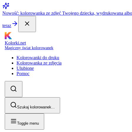
Nowość: kolorowanka ze zdjęć Twojego dziecka, wydrukowana alb
teraz
Kolorki.net
Magiczny świat kolorowanek
Kolorowanki do druku
Kolorowanka ze zdjęcia
Ulubione
Pomoc
Szukaj kolorowanek...
Toggle menu