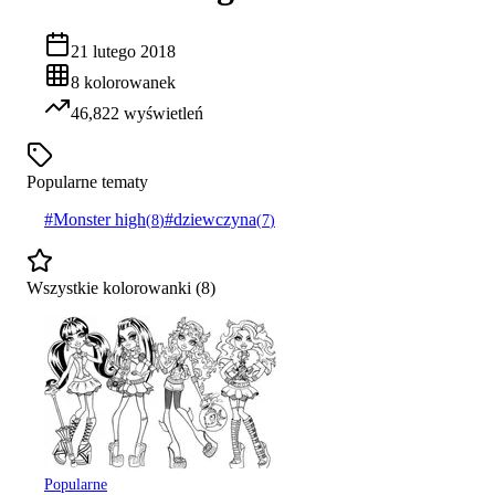
21 lutego 2018
8
kolorowanek
46,822
wyświetleń
Popularne tematy
#
Monster high
#
dziewczyna
(
8
)
(
7
)
Wszystkie kolorowanki (
8
)
Popularne