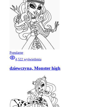
Popularne
4,522
wyświetlenia
dziewczyna, Monster high