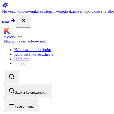
Nowość: kolorowanka ze zdjęć Twojego dziecka, wydrukowana alb
teraz
Kolorki.net
Magiczny świat kolorowanek
Kolorowanki do druku
Kolorowanka ze zdjęcia
Ulubione
Pomoc
Szukaj kolorowanek...
Toggle menu