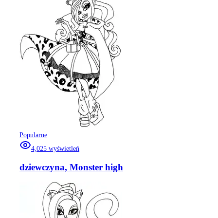
Popularne
4,025
wyświetleń
dziewczyna, Monster high