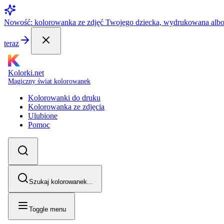
Nowość: kolorowanka ze zdjęć Twojego dziecka, wydrukowana alb
teraz
Kolorki.net
Magiczny świat kolorowanek
Kolorowanki do druku
Kolorowanka ze zdjęcia
Ulubione
Pomoc
Szukaj kolorowanek...
Toggle menu