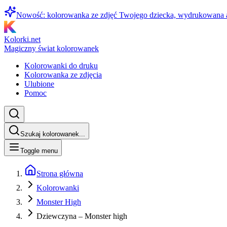
Nowość: kolorowanka ze zdjęć Twojego dziecka, wydrukowana
Kolorki.net
Magiczny świat kolorowanek
Kolorowanki do druku
Kolorowanka ze zdjęcia
Ulubione
Pomoc
Szukaj kolorowanek...
Toggle menu
Strona główna
Kolorowanki
Monster High
Dziewczyna – Monster high