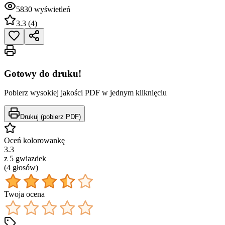
5830
wyświetleń
3.3
(
4
)
Gotowy do druku!
Pobierz wysokiej jakości PDF w jednym kliknięciu
Drukuj (pobierz PDF)
Oceń kolorowankę
3.3
z 5 gwiazdek
(
4
głos
ów
)
Twoja ocena