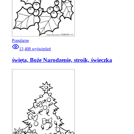
Popularne
13,408
wyświetleń
święta, Boże Narodzenie, stroik, świeczka