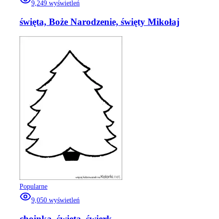
9,249
wyświetleń
święta, Boże Narodzenie, święty Mikołaj
Popularne
9,050
wyświetleń
choinka, święta, świerk