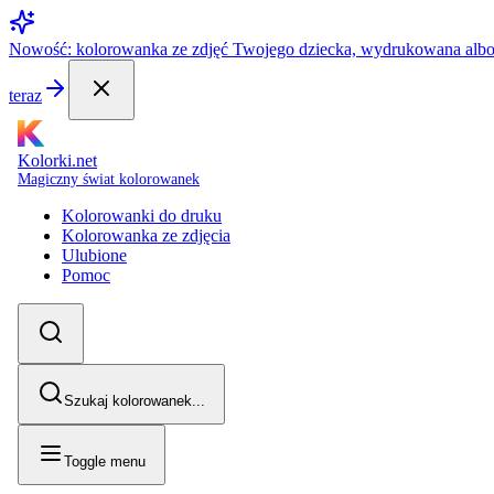
Nowość: kolorowanka ze zdjęć Twojego dziecka, wydrukowana alb
teraz
Kolorki.net
Magiczny świat kolorowanek
Kolorowanki do druku
Kolorowanka ze zdjęcia
Ulubione
Pomoc
Szukaj kolorowanek...
Toggle menu