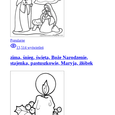
Popularne
13,514
wyświetleń
zima, śnieg, święta, Boże Narodzenie,
stajenka, pastuszkowie, Maryja, żłóbek