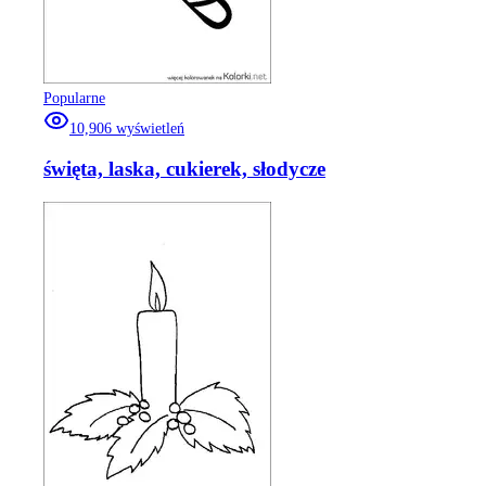
Popularne
10,906
wyświetleń
święta, laska, cukierek, słodycze