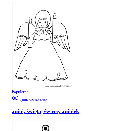
Popularne
5,886
wyświetleń
anioł, święta, świece, aniołek