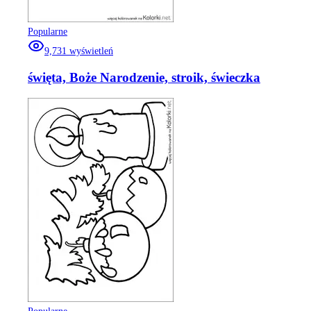
Popularne
9,731
wyświetleń
święta, Boże Narodzenie, stroik, świeczka