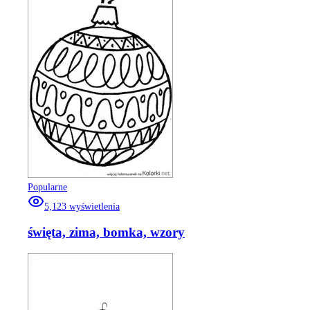
Popularne
5,123
wyświetlenia
święta, zima, bomka, wzory