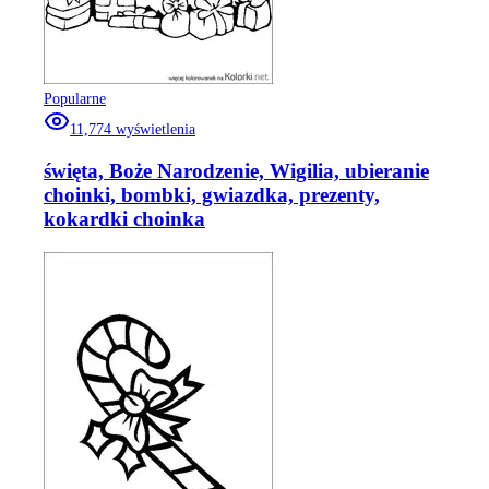
Popularne
11,774
wyświetlenia
święta, Boże Narodzenie, Wigilia, ubieranie
choinki, bombki, gwiazdka, prezenty,
kokardki choinka