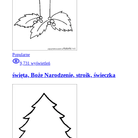
Popularne
9,731
wyświetleń
święta, Boże Narodzenie, stroik, świeczka