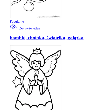
Popularne
4,559
wyświetleń
bombki, choinka, światełka, gałązka