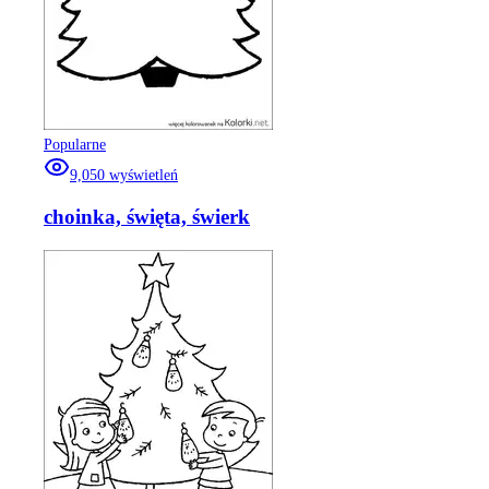
Popularne
9,050
wyświetleń
choinka, święta, świerk