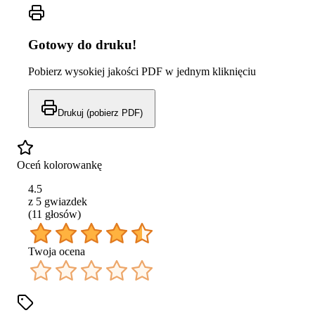
Gotowy do druku!
Pobierz wysokiej jakości PDF w jednym kliknięciu
Drukuj (pobierz PDF)
Oceń kolorowankę
4.5
z 5 gwiazdek
(
11
głos
ów
)
Twoja ocena