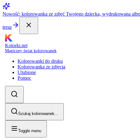
Nowość: kolorowanka ze zdjęć Twojego dziecka, wydrukowana alb
teraz
Kolorki.net
Magiczny świat kolorowanek
Kolorowanki do druku
Kolorowanka ze zdjęcia
Ulubione
Pomoc
Szukaj kolorowanek...
Toggle menu