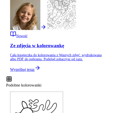
Nowość
Ze zdjęcia w kolorowankę
Cała książeczka do kolorowania z Waszych zdjęć: wydrukowana
albo PDF do pobrania. Podgląd zobaczysz od razu.
Wypróbuj teraz
Podobne kolorowanki