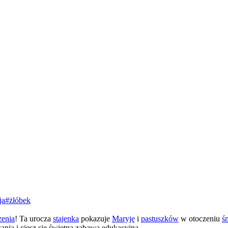
ja
#
żłóbek
enia
! Ta urocza
stajenka
pokazuje
Maryję
i
pastuszków
w otoczeniu
ś
nia i ciesz się świetną zabawą edukacyjną.