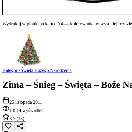
Wydrukuj w pionie na kartce A4 — kolorowanka w wysokiej rozdziel
Kategoria
Święta Bożego Narodzenia
Zima – Śnieg – Święta – Boże N
25 listopada 2011
13514
wyświetleń
3.5
(
18
)