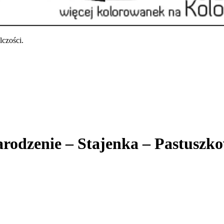
czości.
arodzenie – Stajenka – Pastuszk