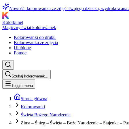
Nowość: kolorowanka ze zdjęć Twojego dziecka, wydrukowana
Kolorki.net
Magiczny świat kolorowanek
Kolorowanki do druku
Kolorowanka ze zdjęcia
Ulubione
Pomoc
Szukaj kolorowanek...
Toggle menu
Strona główna
Kolorowanki
Święta Bożego Narodzenia
Zima – Śnieg – Święta – Boże Narodzenie – Stajenka – Pa