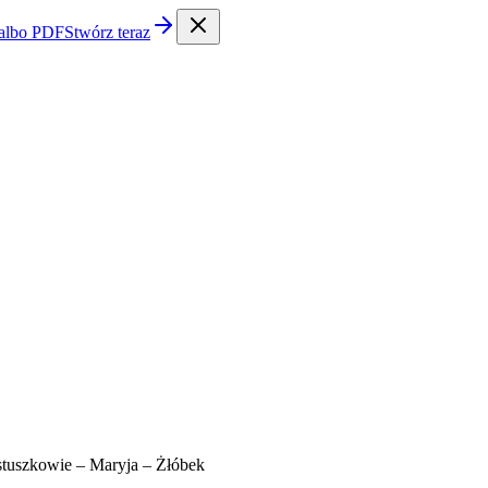
 albo PDF
Stwórz teraz
stuszkowie – Maryja – Żłóbek