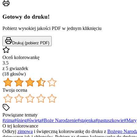
Gotowy do druku!
Pobierz wysokiej jakości PDF w jednym kliknięciu
Drukuj (pobierz PDF)
Oceń kolorowankę
3.5
z 5 gwiazdek
(
18
głos
ów
)
Twoja ocena
Powiązane tematy
#
zima
#
śnieg
#
święta
#
Boże Narodzenie
#
stajenka
#
pastuszkowie
#
Mary
O tej kolorowance
Odkryj
zimową
i świąteczną kolorowankę do druku z
Bożego Narodz
dziewczyn jak i chłopców. Pobierz za darmo kolorowankę do drukowa