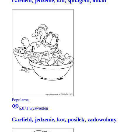
Garfield, jedzenie, kot, sphagetti, obiad
Popularne
6,071
wyświetleń
Garfield, jedzenie, kot, posiłek, zadowolony