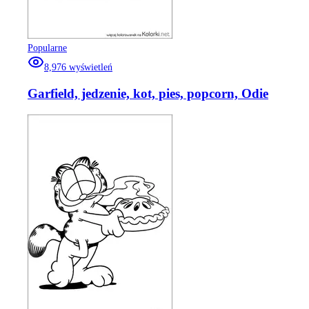
Popularne
8,976
wyświetleń
Garfield, jedzenie, kot, pies, popcorn, Odie