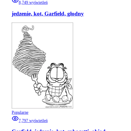
8,749
wyświetleń
jedzenie, kot, Garfield, głodny
Popularne
7,797
wyświetleń