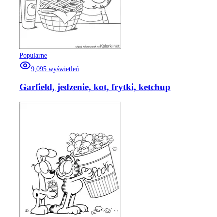
Popularne
9,095
wyświetleń
Garfield, jedzenie, kot, frytki, ketchup