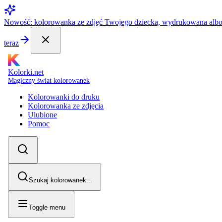
Nowość: kolorowanka ze zdjęć Twojego dziecka, wydrukowana alb
teraz
Kolorki.net
Magiczny świat kolorowanek
Kolorowanki do druku
Kolorowanka ze zdjęcia
Ulubione
Pomoc
Szukaj kolorowanek...
Toggle menu