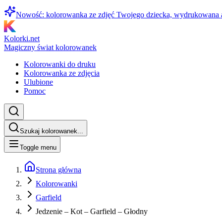
Nowość: kolorowanka ze zdjęć Twojego dziecka, wydrukowana
Kolorki.net
Magiczny świat kolorowanek
Kolorowanki do druku
Kolorowanka ze zdjęcia
Ulubione
Pomoc
Szukaj kolorowanek...
Toggle menu
Strona główna
Kolorowanki
Garfield
Jedzenie – Kot – Garfield – Głodny