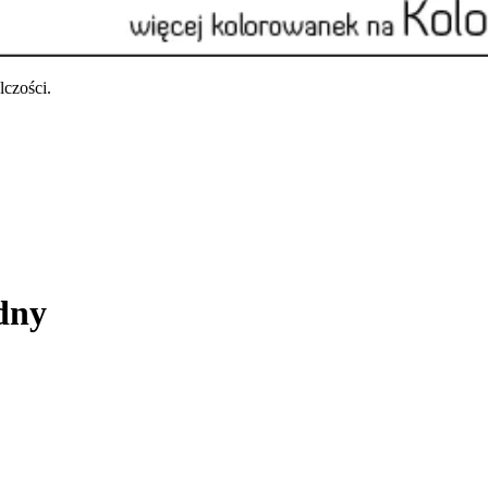
czości.
odny