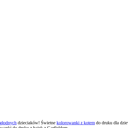
głodnych
dzieciaków! Świetne
kolorowanki z kotem
do druku dla dzie
wanki do druku z bajek z Garfieldem.