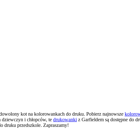
zadowolony kot na kolorowankach do druku. Pobierz najnowsze
kolorow
la dziewczyn i chłopców, te
drukowanki
z Garfieldem są dostępne do dr
do druku przedszkole. Zapraszamy!