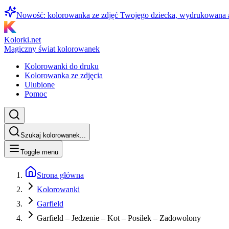
Nowość: kolorowanka ze zdjęć Twojego dziecka, wydrukowana
Kolorki.net
Magiczny świat kolorowanek
Kolorowanki do druku
Kolorowanka ze zdjęcia
Ulubione
Pomoc
Szukaj kolorowanek...
Toggle menu
Strona główna
Kolorowanki
Garfield
Garfield – Jedzenie – Kot – Posiłek – Zadowolony