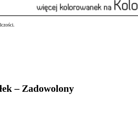
czości.
iłek – Zadowolony