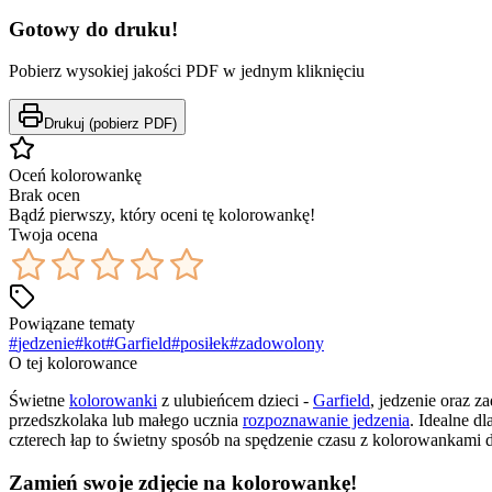
Gotowy do druku!
Pobierz wysokiej jakości PDF w jednym kliknięciu
Drukuj (pobierz PDF)
Oceń kolorowankę
Brak ocen
Bądź pierwszy, który oceni tę kolorowankę!
Twoja ocena
Powiązane tematy
#
jedzenie
#
kot
#
Garfield
#
posiłek
#
zadowolony
O tej kolorowance
Świetne
kolorowanki
z ulubieńcem dzieci -
Garfield
, jedzenie oraz 
przedszkolaka lub małego ucznia
rozpoznawanie jedzenia
. Idealne d
czterech łap to świetny sposób na spędzenie czasu z kolorowankami 
Zamień swoje zdjęcie na kolorowankę!