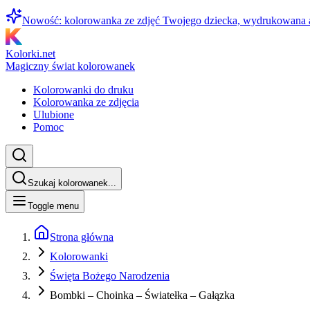
Nowość: kolorowanka ze zdjęć Twojego dziecka, wydrukowana
Kolorki.net
Magiczny świat kolorowanek
Kolorowanki do druku
Kolorowanka ze zdjęcia
Ulubione
Pomoc
Szukaj kolorowanek...
Toggle menu
Strona główna
Kolorowanki
Święta Bożego Narodzenia
Bombki – Choinka – Światełka – Gałązka