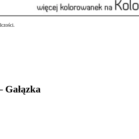
czości.
– Gałązka