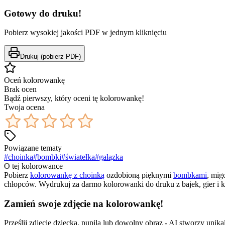
Gotowy do druku!
Pobierz wysokiej jakości PDF w jednym kliknięciu
Drukuj (pobierz PDF)
Oceń kolorowankę
Brak ocen
Bądź pierwszy, który oceni tę kolorowankę!
Twoja ocena
Powiązane tematy
#
choinka
#
bombki
#
światełka
#
gałązka
O tej kolorowance
Pobierz
kolorowankę z choinką
ozdobioną pięknymi
bombkami
, mi
chłopców. Wydrukuj za darmo kolorowanki do druku z bajek, gier i k
Zamień swoje zdjęcie na kolorowankę!
Prześlij zdjęcie dziecka, pupila lub dowolny obraz - AI stworzy uni