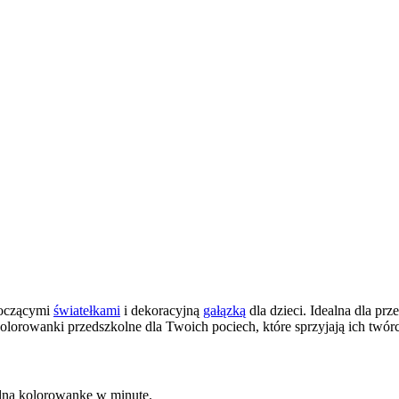
goczącymi
światełkami
i dekoracyjną
gałązką
dla dzieci. Idealna dla pr
olorowanki przedszkolne dla Twoich pociech, które sprzyjają ich twó
kalną kolorowankę w minutę.