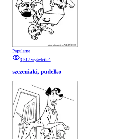
Popularne
3,512
wyświetleń
szczeniaki, pudełko