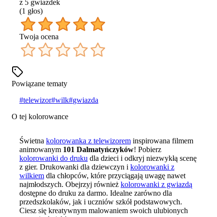
z 5 gwiazdek
(
1
głos
)
Twoja ocena
Powiązane tematy
#
telewizor
#
wilk
#
gwiazda
O tej kolorowance
Świetna
kolorowanka z telewizorem
inspirowana filmem
animowanym
101 Dalmatyńczyków
! Pobierz
kolorowanki do druku
dla dzieci i odkryj niezwykłą scenę
z gier. Drukowanki dla dziewczyn i
kolorowanki z
wilkiem
dla chłopców, które przyciągają uwagę nawet
najmłodszych. Obejrzyj również
kolorowanki z gwiazdą
dostępne do druku za darmo. Idealne zarówno dla
przedszkolaków, jak i uczniów szkół podstawowych.
Ciesz się kreatywnym malowaniem swoich ulubionych