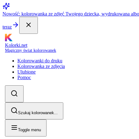
Nowość: kolorowanka ze zdjęć Twojego dziecka, wydrukowana alb
teraz
Kolorki.net
Magiczny świat kolorowanek
Kolorowanki do druku
Kolorowanka ze zdjęcia
Ulubione
Pomoc
Szukaj kolorowanek...
Toggle menu