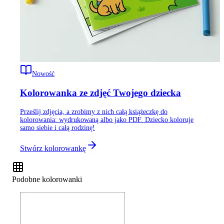
Nowość
Kolorowanka ze zdjęć Twojego dziecka
Prześlij zdjęcia, a zrobimy z nich całą książeczkę do
kolorowania: wydrukowaną albo jako PDF. Dziecko koloruje
samo siebie i całą rodzinę!
Stwórz kolorowankę
Podobne kolorowanki