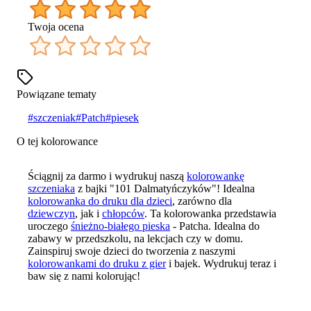
Twoja ocena
Powiązane tematy
#
szczeniak
#
Patch
#
piesek
O tej kolorowance
Ściągnij za darmo i wydrukuj naszą
kolorowankę
szczeniaka
z bajki "101 Dalmatyńczyków"! Idealna
kolorowanka do druku dla dzieci
, zarówno dla
dziewczyn
, jak i
chłopców
. Ta kolorowanka przedstawia
uroczego
śnieżno-białego pieska
- Patcha. Idealna do
zabawy w przedszkolu, na lekcjach czy w domu.
Zainspiruj swoje dzieci do tworzenia z naszymi
kolorowankami do druku z gier
i bajek. Wydrukuj teraz i
baw się z nami kolorując!