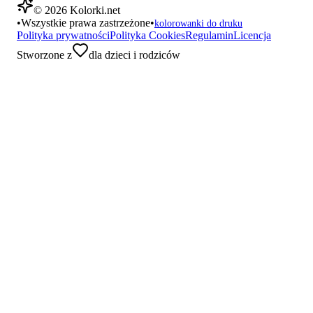
©
2026
Kolorki.net
•
Wszystkie prawa zastrzeżone
•
kolorowanki do druku
Polityka prywatności
Polityka Cookies
Regulamin
Licencja
Stworzone z
dla dzieci i rodziców