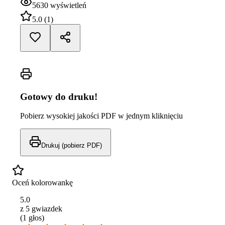
5630
wyświetleń
5.0
(
1
)
Gotowy do druku!
Pobierz wysokiej jakości PDF w jednym kliknięciu
Drukuj (pobierz PDF)
Oceń kolorowankę
5.0
z 5 gwiazdek
(
1
głos
)