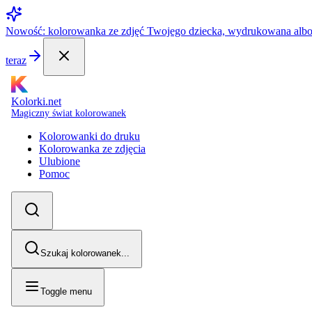
Nowość: kolorowanka ze zdjęć Twojego dziecka, wydrukowana alb
teraz
Kolorki.net
Magiczny świat kolorowanek
Kolorowanki do druku
Kolorowanka ze zdjęcia
Ulubione
Pomoc
Szukaj kolorowanek...
Toggle menu