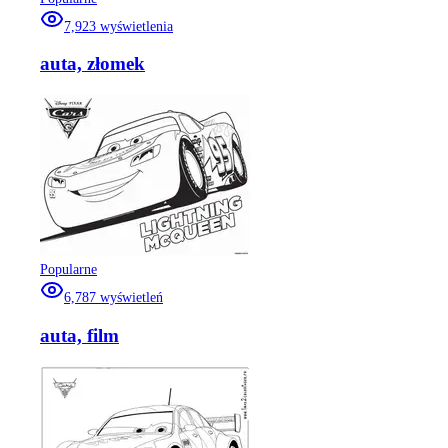
7,923
wyświetlenia
auta, złomek
Popularne
6,787
wyświetleń
auta, film