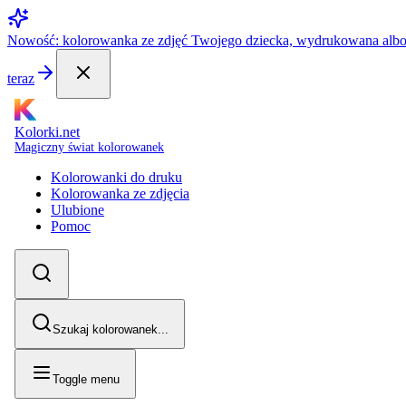
Nowość: kolorowanka ze zdjęć Twojego dziecka, wydrukowana alb
teraz
Kolorki.net
Magiczny świat kolorowanek
Kolorowanki do druku
Kolorowanka ze zdjęcia
Ulubione
Pomoc
Szukaj kolorowanek...
Toggle menu