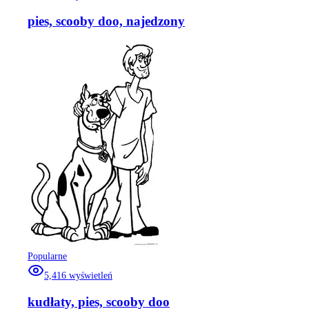
pies, scooby doo, najedzony
Popularne
5,416
wyświetleń
kudłaty, pies, scooby doo