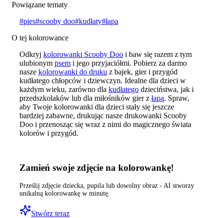
Powiązane tematy
#
pies
#
scooby doo
#
kudłaty
#
łapa
O tej kolorowance
Odkryj
kolorowanki Scooby Doo
i baw się razem z tym
ulubionym
psem
i jego przyjaciółmi. Pobierz za darmo
nasze
kolorowanki do druku
z bajek, gier i przygód
kudłatego chłopców i dziewczyn. Idealne dla dzieci w
każdym wieku, zarówno dla
kudłatego
dzieciństwa, jak i
przedszkolaków lub dla miłośników gier z
łapą
. Spraw,
aby Twoje kolorowanki dla dzieci stały się jeszcze
bardziej zabawne, drukując nasze drukowanki Scooby
Doo i przenosząc się wraz z nimi do magicznego świata
kolorów i przygód.
Zamień swoje zdjęcie na kolorowankę!
Prześlij zdjęcie dziecka, pupila lub dowolny obraz - AI stworzy
unikalną kolorowankę w minutę.
Stwórz teraz