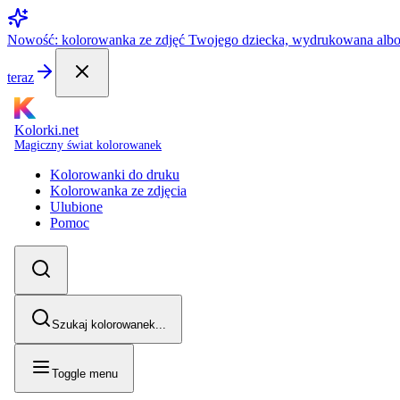
Nowość: kolorowanka ze zdjęć Twojego dziecka, wydrukowana alb
teraz
Kolorki.net
Magiczny świat kolorowanek
Kolorowanki do druku
Kolorowanka ze zdjęcia
Ulubione
Pomoc
Szukaj kolorowanek...
Toggle menu