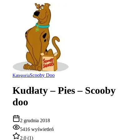
Scooby Doo
Kategoria
Kudłaty – Pies – Scooby
doo
2 grudnia 2018
5416
wyświetleń
2.0
(
1
)