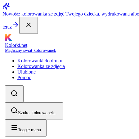
Nowość: kolorowanka ze zdjęć Twojego dziecka, wydrukowana alb
teraz
Kolorki.net
Magiczny świat kolorowanek
Kolorowanki do druku
Kolorowanka ze zdjęcia
Ulubione
Pomoc
Szukaj kolorowanek...
Toggle menu