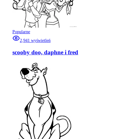
Popularne
2,941
wyświetleń
scooby doo, daphne i fred