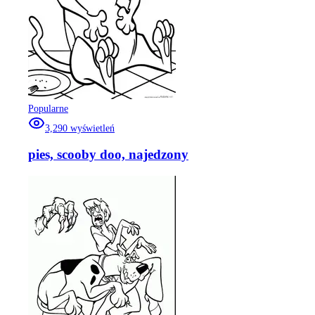
Popularne
3,290
wyświetleń
pies, scooby doo, najedzony