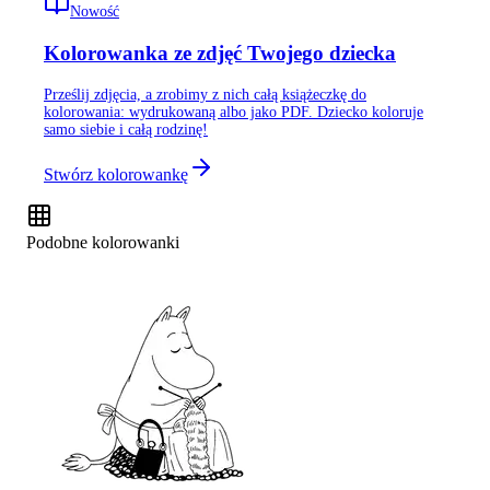
Nowość
Kolorowanka ze zdjęć Twojego dziecka
Prześlij zdjęcia, a zrobimy z nich całą książeczkę do
kolorowania: wydrukowaną albo jako PDF. Dziecko koloruje
samo siebie i całą rodzinę!
Stwórz kolorowankę
Podobne kolorowanki