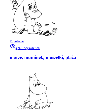
Popularne
4,978
wyświetleń
morze, muminek, muszelki, plaża