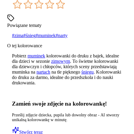
Powiązane tematy
#
zima
#
śnieg
#
muminek
#
narty
O tej kolorowance
Pobierz
muminek
kolorowanki do druku z bajek, idealne
dla dzieci w sezonie
zimowym
. To świetne kolorowanki
dla dziewczyn i chłopców, których sceny przedstawiają
muminka na
nartach
na tle pięknego
śniegu
. Kolorowanki
do druku za darmo, idealne do przedszkola i do nauki
drukowania.
Zamień swoje zdjęcie na kolorowankę!
Prześlij zdjęcie dziecka, pupila lub dowolny obraz - AI stworzy
unikalną kolorowankę w minutę.
Stwórz teraz