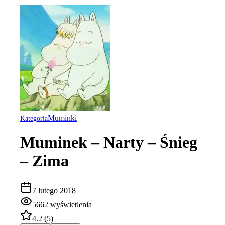
Muminki
Kategoria
Muminek – Narty – Śnieg
– Zima
7 lutego 2018
5662
wyświetlenia
4.2
(
5
)