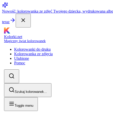
Nowość: kolorowanka ze zdjęć Twojego dziecka, wydrukowana alb
teraz
Kolorki.net
Magiczny świat kolorowanek
Kolorowanki do druku
Kolorowanka ze zdjęcia
Ulubione
Pomoc
Szukaj kolorowanek...
Toggle menu