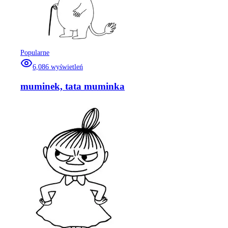
Popularne
6,086
wyświetleń
muminek, tata muminka