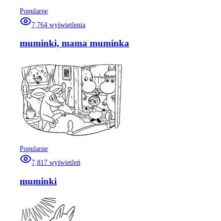
Popularne
7,764
wyświetlenia
muminki, mama muminka
Popularne
7,817
wyświetleń
muminki