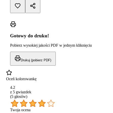
Gotowy do druku!
Pobierz wysokiej jakości PDF w jednym kliknięciu
Drukuj (pobierz PDF)
Oceń kolorowankę
4.2
z 5 gwiazdek
(
5
głos
ów
)
Twoja ocena