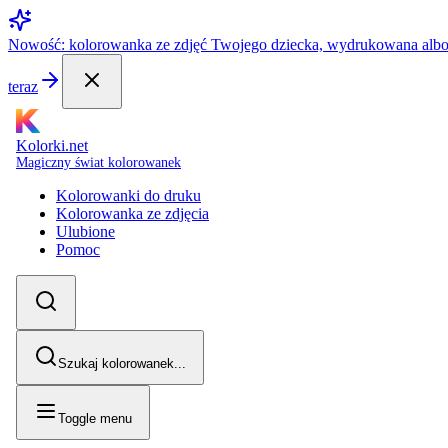
Nowość: kolorowanka ze zdjęć Twojego dziecka, wydrukowana alb
teraz
Kolorki.net
Magiczny świat kolorowanek
Kolorowanki do druku
Kolorowanka ze zdjęcia
Ulubione
Pomoc
Szukaj kolorowanek...
Toggle menu