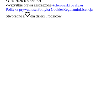
©
2026
Kolorki.net
•
Wszystkie prawa zastrzeżone
•
kolorowanki do druku
Polityka prywatności
Polityka Cookies
Regulamin
Licencja
Stworzone z
dla dzieci i rodziców