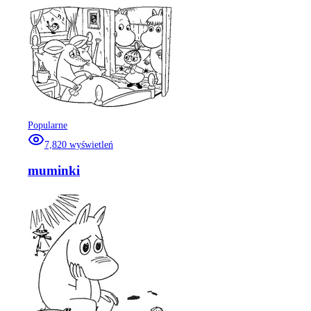
Popularne
7,820
wyświetleń
muminki