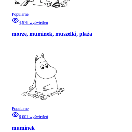
Popularne
4,978
wyświetleń
morze, muminek, muszelki, plaża
Popularne
6,001
wyświetleń
muminek