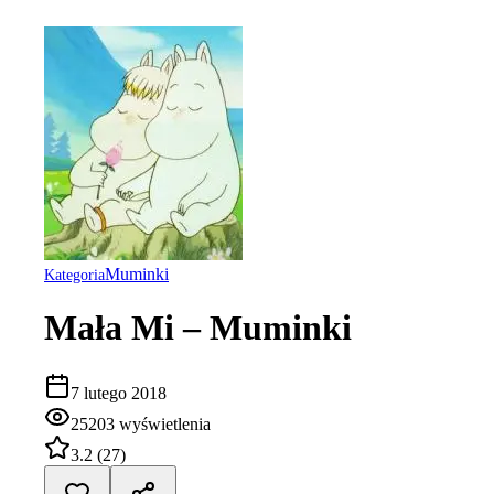
Muminki
Kategoria
Mała Mi – Muminki
7 lutego 2018
25203
wyświetlenia
3.2
(
27
)