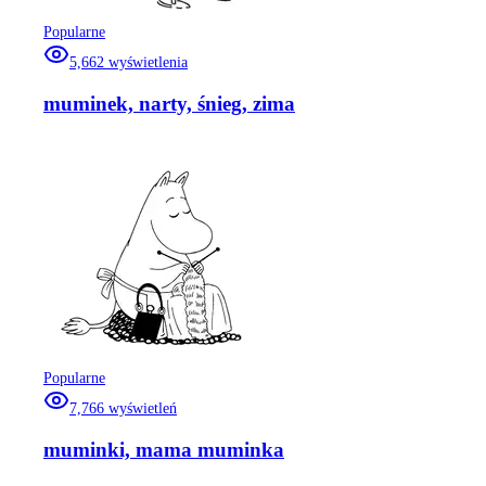
Popularne
5,662
wyświetlenia
muminek, narty, śnieg, zima
Popularne
7,766
wyświetleń
muminki, mama muminka