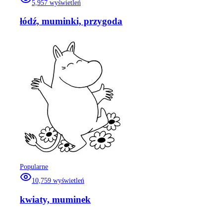
5,957
wyświetleń
łódź, muminki, przygoda
Popularne
10,759
wyświetleń
kwiaty, muminek