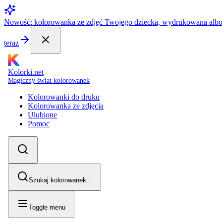
Nowość: kolorowanka ze zdjęć Twojego dziecka, wydrukowana alb
teraz
Kolorki.net
Magiczny świat kolorowanek
Kolorowanki do druku
Kolorowanka ze zdjęcia
Ulubione
Pomoc
Szukaj kolorowanek...
Toggle menu