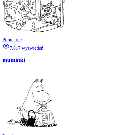
Popularne
7,817
wyświetleń
muminki