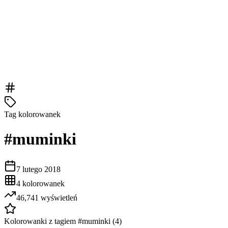
Tag kolorowanek
#
muminki
7 lutego 2018
4
kolorowanek
46,741
wyświetleń
Kolorowanki z tagiem #
muminki
(
4
)