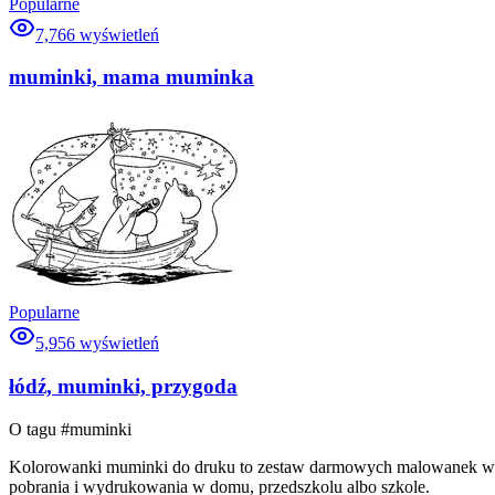
Popularne
7,766
wyświetleń
muminki, mama muminka
Popularne
5,956
wyświetleń
łódź, muminki, przygoda
O tagu #
muminki
Kolorowanki muminki do druku to zestaw darmowych malowanek wybran
pobrania i wydrukowania w domu, przedszkolu albo szkole.