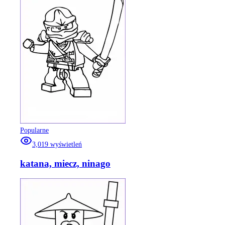
Popularne
3,019
wyświetleń
katana, miecz, ninago