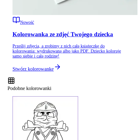
Nowość
Kolorowanka ze zdjęć Twojego dziecka
Prześlij zdjęcia, a zrobimy z nich całą książeczkę do
kolorowania: wydrukowaną albo jako PDF. Dziecko koloruje
samo siebie i całą rodzinę!
Stwórz kolorowankę
Podobne kolorowanki