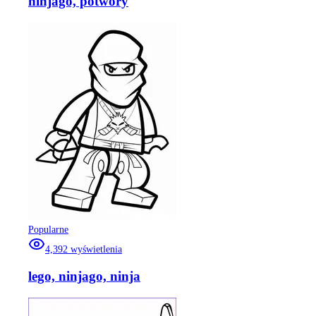
ninjago, potwory
Popularne
4,392
wyświetlenia
lego, ninjago, ninja