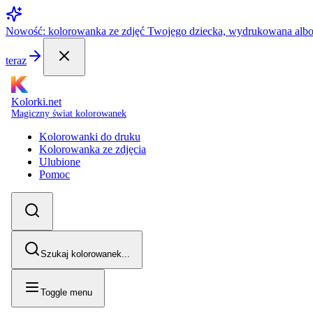
Nowość: kolorowanka ze zdjęć Twojego dziecka, wydrukowana alb
teraz
Kolorki.net
Magiczny świat kolorowanek
Kolorowanki do druku
Kolorowanka ze zdjęcia
Ulubione
Pomoc
Szukaj kolorowanek...
Toggle menu