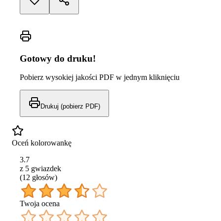
Gotowy do druku!
Pobierz wysokiej jakości PDF w jednym kliknięciu
Drukuj (pobierz PDF)
Oceń kolorowankę
3.7
z 5 gwiazdek
(
12
głos
ów
)
Twoja ocena