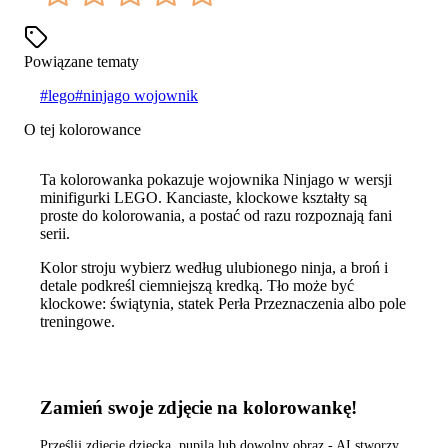
Powiązane tematy
#
lego
#
ninjago wojownik
O tej kolorowance
Ta kolorowanka pokazuje wojownika Ninjago w wersji
minifigurki LEGO. Kanciaste, klockowe kształty są
proste do kolorowania, a postać od razu rozpoznają fani
serii.
Kolor stroju wybierz według ulubionego ninja, a broń i
detale podkreśl ciemniejszą kredką. Tło może być
klockowe: świątynia, statek Perła Przeznaczenia albo pole
treningowe.
Zamień swoje zdjęcie na kolorowankę!
Prześlij zdjęcie dziecka, pupila lub dowolny obraz - AI stworzy