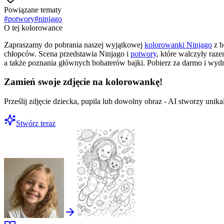
Powiązane tematy
#
potwory
#
ninjago
O tej kolorowance
Zapraszamy do pobrania naszej wyjątkowej
kolorowanki Ninjago
z b
chłopców. Scena przedstawia Ninjago i
potwory
, które walczyły raz
a także poznania głównych bohaterów bajki. Pobierz za darmo i wyd
Zamień swoje zdjęcie na kolorowankę!
Prześlij zdjęcie dziecka, pupila lub dowolny obraz - AI stworzy uni
Stwórz teraz