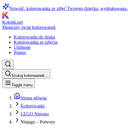
Nowość: kolorowanka ze zdjęć Twojego dziecka, wydrukowana
Kolorki.net
Magiczny świat kolorowanek
Kolorowanki do druku
Kolorowanka ze zdjęcia
Ulubione
Pomoc
Szukaj kolorowanek...
Toggle menu
Strona główna
Kolorowanki
LEGO Ninjago
Ninjago – Potwory