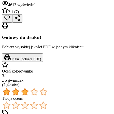
4613
wyświetleń
3.1
(
7
)
Gotowy do druku!
Pobierz wysokiej jakości PDF w jednym kliknięciu
Drukuj (pobierz PDF)
Oceń kolorowankę
3.1
z 5 gwiazdek
(
7
głos
ów
)
Twoja ocena