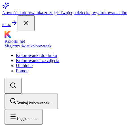
Nowość: kolorowanka ze zdjęć Twojego dziecka, wydrukowana alb
teraz
Kolorki.net
Magiczny świat kolorowanek
Kolorowanki do druku
Kolorowanka ze zdjęcia
Ulubione
Pomoc
Szukaj kolorowanek...
Toggle menu