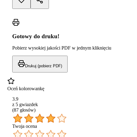
Gotowy do druku!
Pobierz wysokiej jakości PDF w jednym kliknięciu
Drukuj (pobierz PDF)
Oceń kolorowankę
3.9
z 5 gwiazdek
(
87
głos
ów
)
Twoja ocena