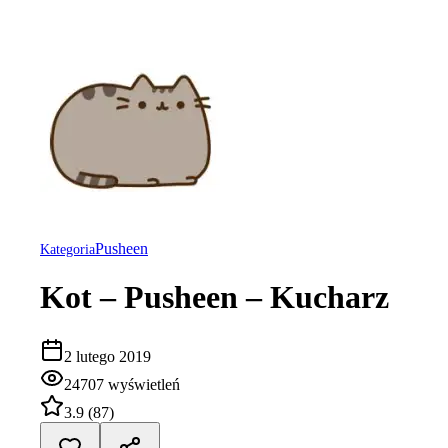
Pusheen
Kategoria
Kot – Pusheen – Kucharz
2 lutego 2019
24707
wyświetleń
3.9
(
87
)