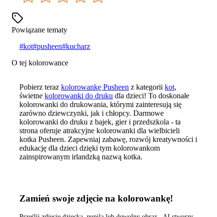
Powiązane tematy
#
kot
#
pusheen
#
kucharz
O tej kolorowance
Pobierz teraz
kolorowankę Pusheen
z kategorii
kot
,
świetne
kolorowanki do druku
dla dzieci! To doskonałe
kolorowanki do drukowania, którymi zainteresują się
zarówno dziewczynki, jak i chłopcy. Darmowe
kolorowanki do druku z bajek, gier i przedszkola - ta
strona oferuje atrakcyjne kolorowanki dla wielbicieli
kotka Pusheen. Zapewniaj zabawę, rozwój kreatywności i
edukację dla dzieci dzięki tym kolorowankom
zainspirowanym irlandzką nazwą kotka.
Zamień swoje zdjęcie na kolorowankę!
Prześlij zdjęcie dziecka, pupila lub dowolny obraz - AI stworzy