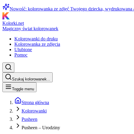
Nowość: kolorowanka ze zdjęć Twojego dziecka, wydrukowana
Kolorki.net
Magiczny świat kolorowanek
Kolorowanki do druku
Kolorowanka ze zdjęcia
Ulubione
Pomoc
Szukaj kolorowanek...
Toggle menu
Strona główna
Kolorowanki
Pusheen
Pusheen – Urodziny