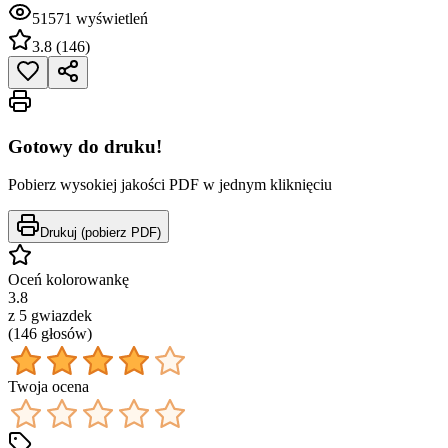
51571
wyświetleń
3.8
(
146
)
Gotowy do druku!
Pobierz wysokiej jakości PDF w jednym kliknięciu
Drukuj (pobierz PDF)
Oceń kolorowankę
3.8
z 5 gwiazdek
(
146
głos
ów
)
Twoja ocena