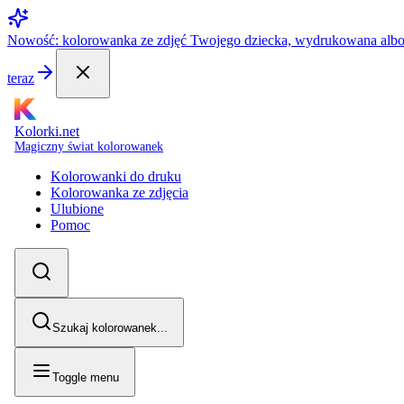
Nowość: kolorowanka ze zdjęć Twojego dziecka, wydrukowana alb
teraz
Kolorki.net
Magiczny świat kolorowanek
Kolorowanki do druku
Kolorowanka ze zdjęcia
Ulubione
Pomoc
Szukaj kolorowanek...
Toggle menu