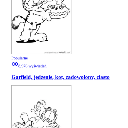
Popularne
8,976
wyświetleń
Garfield, jedzenie, kot, zadowolony, ciasto