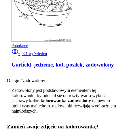
Popularne
6,071
wyświetleń
Garfield, jedzenie, kot, posiłek, zadowolony
O tagu #
zadowolony
Zadowolony jest podstawowym elementem tej
kolorowanki, by odcinał się od reszty warto wybrać
jaskrawy kolor.
kolorowanka zadowolony
na pewno
umili czas maluchom. malowanki rozwijają wyobraźnię u
najmłodszych.
Zamień swoje zdjęcie na kolorowankę!