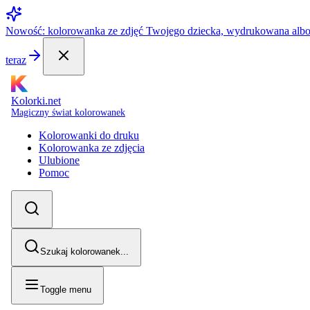
Nowość: kolorowanka ze zdjęć Twojego dziecka, wydrukowana alb
teraz
Kolorki.net
Magiczny świat kolorowanek
Kolorowanki do druku
Kolorowanka ze zdjęcia
Ulubione
Pomoc
Szukaj kolorowanek...
Toggle menu