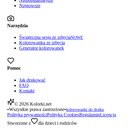
Najpopularniejsze
Najnowsze
Narzędzia
Świąteczna sesja ze zdjęcia
NOWE
Kolorowanka ze zdjęcia
Generator kolorowanek
Pomoc
Jak drukować
FAQ
Kontakt
©
2026
Kolorki.net
•
Wszystkie prawa zastrzeżone
•
kolorowanki do druku
Polityka prywatności
Polityka Cookies
Regulamin
Licencja
Stworzone z
dla dzieci i rodziców