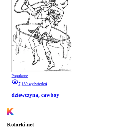
Popularne
7,189
wyświetleń
dziewczyna, cawboy
Kolorki.net