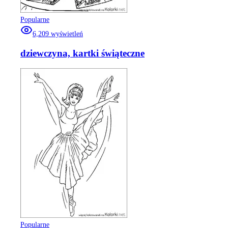
Popularne
6,209
wyświetleń
dziewczyna, kartki świąteczne
Popularne