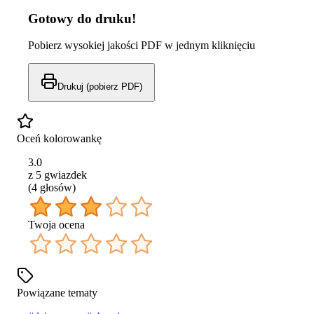
Gotowy do druku!
Pobierz wysokiej jakości PDF w jednym kliknięciu
Drukuj (pobierz PDF)
Oceń kolorowankę
3.0
z 5 gwiazdek
(
4
głos
ów
)
Twoja ocena
Powiązane tematy