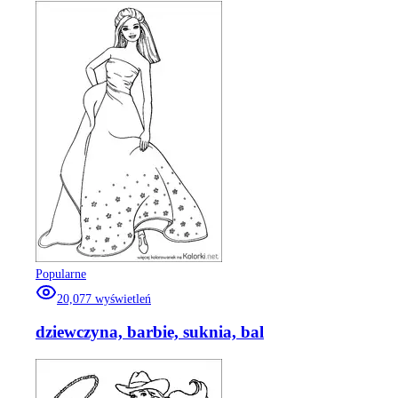
Popularne
20,077
wyświetleń
dziewczyna, barbie, suknia, bal