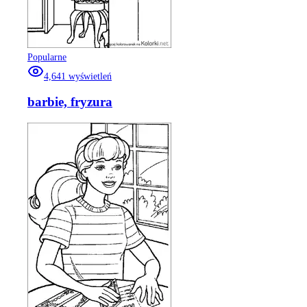
Popularne
4,641
wyświetleń
barbie, fryzura