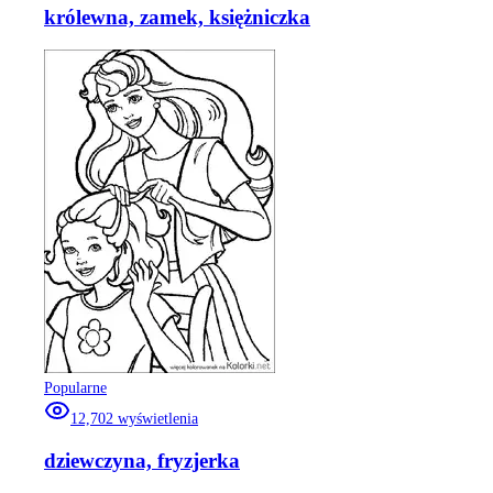
królewna, zamek, księżniczka
Popularne
12,702
wyświetlenia
dziewczyna, fryzjerka