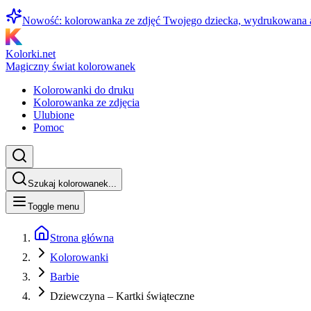
Nowość: kolorowanka ze zdjęć Twojego dziecka, wydrukowana
Kolorki.net
Magiczny świat kolorowanek
Kolorowanki do druku
Kolorowanka ze zdjęcia
Ulubione
Pomoc
Szukaj kolorowanek...
Toggle menu
Strona główna
Kolorowanki
Barbie
Dziewczyna – Kartki świąteczne