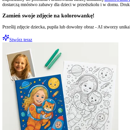
dostarczą mnóstwo zabawy dla dzieci w przedszkolu i w domu. Druku
Zamień swoje zdjęcie na kolorowankę!
Prześlij zdjęcie dziecka, pupila lub dowolny obraz - AI stworzy uni
Stwórz teraz