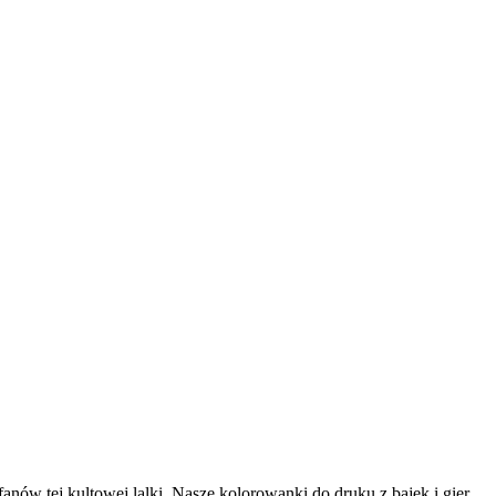
anów tej kultowej lalki. Nasze kolorowanki do druku z bajek i gier,