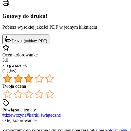
Gotowy do druku!
Pobierz wysokiej jakości PDF w jednym kliknięciu
Drukuj (pobierz PDF)
Oceń kolorowankę
3.0
z 5 gwiazdek
(
1
głos
)
Twoja ocena
Powiązane tematy
#
dziewczyna
#
kartki świąteczne
O tej kolorowance
Zapraszamy do pobrania i drukowania naszej unikalnej
kolorowanki 