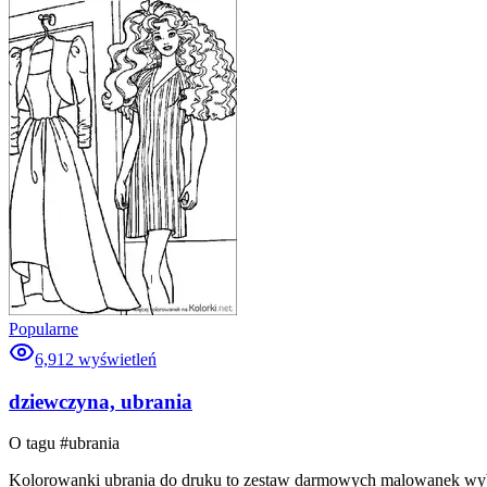
Popularne
6,912
wyświetleń
dziewczyna, ubrania
O tagu #
ubrania
Kolorowanki ubrania do druku to zestaw darmowych malowanek wybran