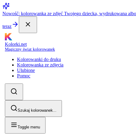
Nowość: kolorowanka ze zdjęć Twojego dziecka, wydrukowana alb
teraz
Kolorki.net
Magiczny świat kolorowanek
Kolorowanki do druku
Kolorowanka ze zdjęcia
Ulubione
Pomoc
Szukaj kolorowanek...
Toggle menu