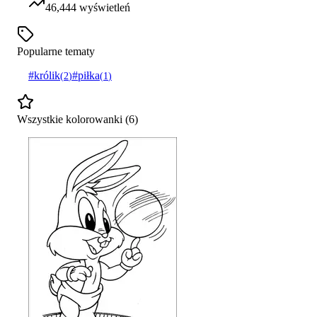
46,444
wyświetleń
Popularne tematy
#
królik
#
piłka
(
2
)
(
1
)
Wszystkie kolorowanki (
6
)