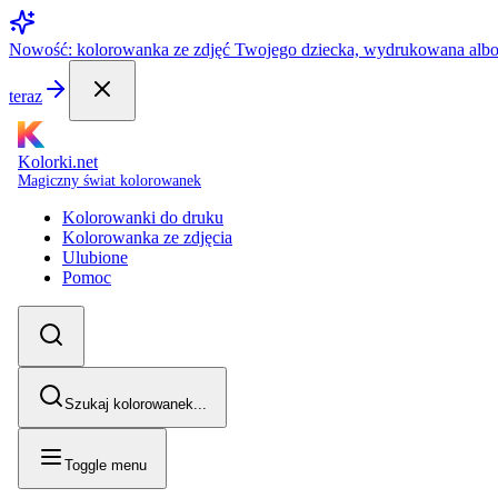
Nowość: kolorowanka ze zdjęć Twojego dziecka, wydrukowana alb
teraz
Kolorki.net
Magiczny świat kolorowanek
Kolorowanki do druku
Kolorowanka ze zdjęcia
Ulubione
Pomoc
Szukaj kolorowanek...
Toggle menu