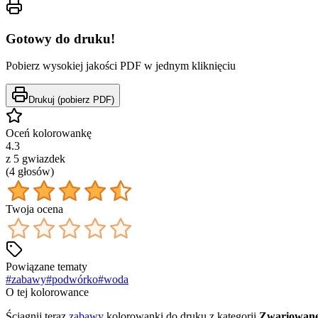
Gotowy do druku!
Pobierz wysokiej jakości PDF w jednym kliknięciu
Drukuj (pobierz PDF)
Oceń kolorowankę
4.3
z 5 gwiazdek
(
4
głos
ów
)
Twoja ocena
Powiązane tematy
#
zabawy
#
podwórko
#
woda
O tej kolorowance
Ściągnij teraz
zabawy
kolorowanki do druku z kategorii
Zwariowane