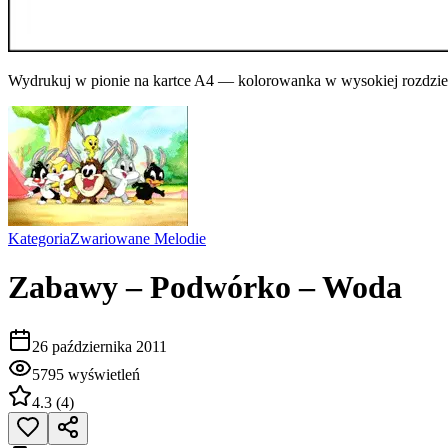
Wydrukuj w pionie na kartce A4 — kolorowanka w wysokiej rozdziel
Kategoria
Zwariowane Melodie
Zabawy – Podwórko – Woda
26 października 2011
5795
wyświetleń
4.3
(
4
)