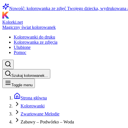
Nowość: kolorowanka ze zdjęć Twojego dziecka, wydrukowana
Kolorki.net
Magiczny świat kolorowanek
Kolorowanki do druku
Kolorowanka ze zdjęcia
Ulubione
Pomoc
Szukaj kolorowanek...
Toggle menu
Strona główna
Kolorowanki
Zwariowane Melodie
Zabawy – Podwórko – Woda