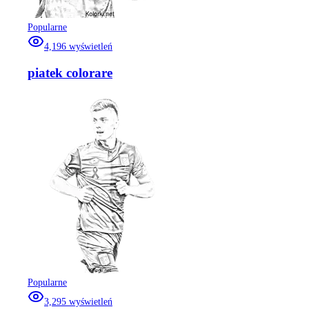
Popularne
4,196
wyświetleń
piatek colorare
Popularne
3,295
wyświetleń