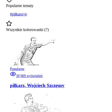
Popularne tematy
#
piłkarz
(
4
)
Wszystkie kolorowanki (
7
)
Popularne
39,969
wyświetleń
piłkarz, Wojciech Szczęsny