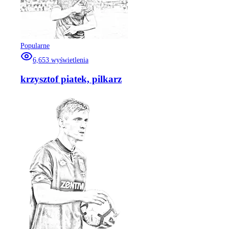
Popularne
6,653
wyświetlenia
krzysztof piatek, pilkarz