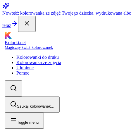
Nowość: kolorowanka ze zdjęć Twojego dziecka, wydrukowana alb
teraz
Kolorki.net
Magiczny świat kolorowanek
Kolorowanki do druku
Kolorowanka ze zdjęcia
Ulubione
Pomoc
Szukaj kolorowanek...
Toggle menu