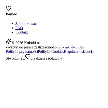
Pomoc
Jak drukować
FAQ
Kontakt
©
2026
Kolorki.net
•
Wszystkie prawa zastrzeżone
•
kolorowanki do druku
Polityka prywatności
Polityka Cookies
Regulamin
Licencja
Stworzone z
dla dzieci i rodziców