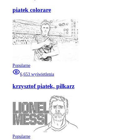
piatek colorare
Popularne
6,653
wyświetlenia
krzysztof piatek, pilkarz
Popularne