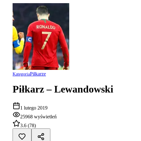
Piłkarze
Kategoria
Piłkarz – Lewandowski
1 lutego 2019
25968
wyświetleń
3.6
(
78
)