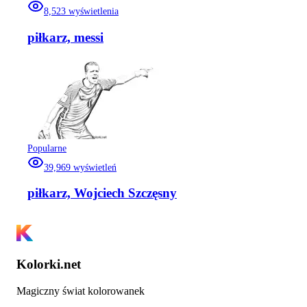
8,523
wyświetlenia
piłkarz, messi
Popularne
39,969
wyświetleń
piłkarz, Wojciech Szczęsny
Kolorki.net
Magiczny świat kolorowanek