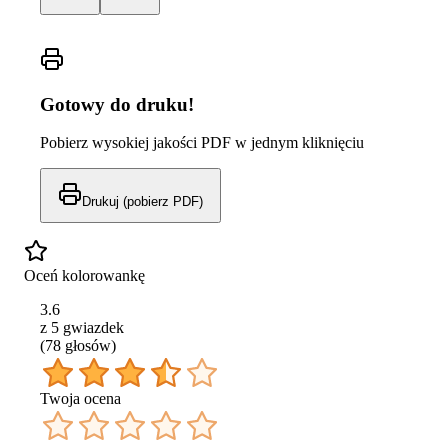
Gotowy do druku!
Pobierz wysokiej jakości PDF w jednym kliknięciu
Drukuj (pobierz PDF)
Oceń kolorowankę
3.6
z 5 gwiazdek
(
78
głos
ów
)
Twoja ocena