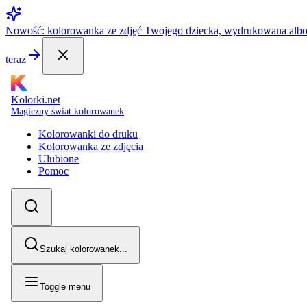
Nowość: kolorowanka ze zdjęć Twojego dziecka, wydrukowana alb
teraz
Kolorki.net
Magiczny świat kolorowanek
Kolorowanki do druku
Kolorowanka ze zdjęcia
Ulubione
Pomoc
Szukaj kolorowanek...
Toggle menu