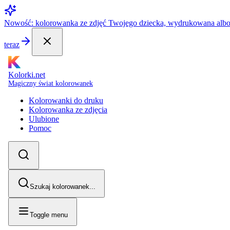
Nowość: kolorowanka ze zdjęć Twojego dziecka, wydrukowana alb
teraz
Kolorki.net
Magiczny świat kolorowanek
Kolorowanki do druku
Kolorowanka ze zdjęcia
Ulubione
Pomoc
Szukaj kolorowanek...
Toggle menu