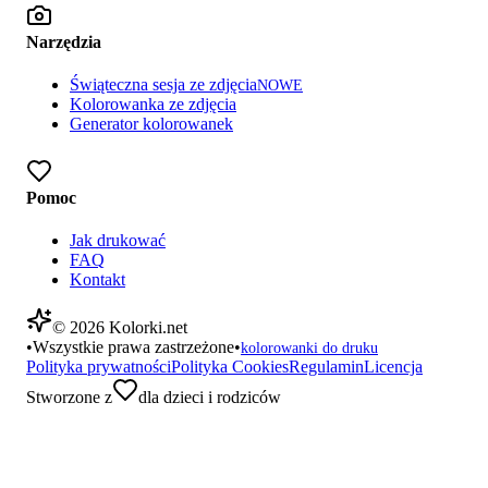
Narzędzia
Świąteczna sesja ze zdjęcia
NOWE
Kolorowanka ze zdjęcia
Generator kolorowanek
Pomoc
Jak drukować
FAQ
Kontakt
©
2026
Kolorki.net
•
Wszystkie prawa zastrzeżone
•
kolorowanki do druku
Polityka prywatności
Polityka Cookies
Regulamin
Licencja
Stworzone z
dla dzieci i rodziców