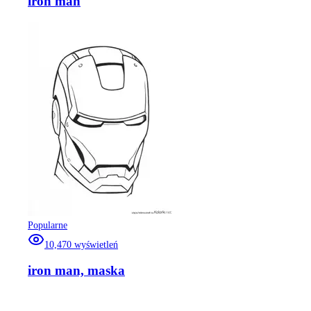
iron man
Popularne
10,470
wyświetleń
iron man, maska