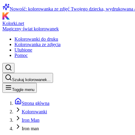
Nowość: kolorowanka ze zdjęć Twojego dziecka, wydrukowana
Kolorki.net
Magiczny świat kolorowanek
Kolorowanki do druku
Kolorowanka ze zdjęcia
Ulubione
Pomoc
Szukaj kolorowanek...
Toggle menu
Strona główna
Kolorowanki
Iron Man
Iron man