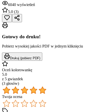
6040
wyświetleń
5.0
(
3
)
Gotowy do druku!
Pobierz wysokiej jakości PDF w jednym kliknięciu
Drukuj (pobierz PDF)
Oceń kolorowankę
5.0
z 5 gwiazdek
(
3
głos
ów
)
Twoja ocena