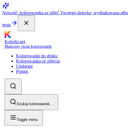
Nowość: kolorowanka ze zdjęć Twojego dziecka, wydrukowana alb
teraz
Kolorki.net
Magiczny świat kolorowanek
Kolorowanki do druku
Kolorowanka ze zdjęcia
Ulubione
Pomoc
Szukaj kolorowanek...
Toggle menu